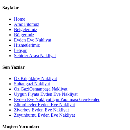
Sayfalar
Home
Araç Filomuz
Belgelerimiz
Bölgerimiz
Evden Eve Nakliyat
Hizmetlerimiz
İletişim
Şehirler Arası Nakliyat
Son Yazılar
Öz Küçükköy Nakliyat
Sultangazi Nakliyat
Öz GaziOsmanpaşa Nakliyat
Uygun Fiyata Evden Eve Nakliyat
Evden Eve Nakliyat İçin Yapılması Gerekenler
Zümrütevler Evden Eve Nakliyat
Ziverbey Evden Eve Nakliyat
Zeytinburnu Evden Eve Nakliyat
Müşteri Yorumları