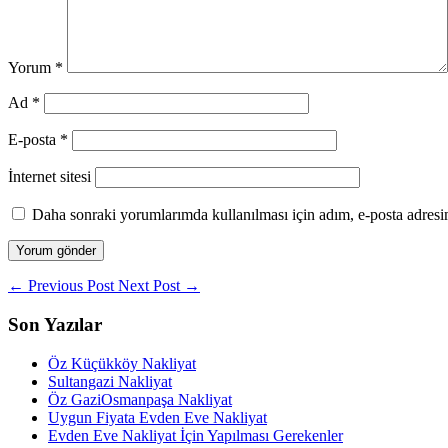
Yorum
*
Ad
*
E-posta
*
İnternet sitesi
Daha sonraki yorumlarımda kullanılması için adım, e-posta adresim
←
Previous Post
Next Post
→
Son Yazılar
Öz Küçükköy Nakliyat
Sultangazi Nakliyat
Öz GaziOsmanpaşa Nakliyat
Uygun Fiyata Evden Eve Nakliyat
Evden Eve Nakliyat İçin Yapılması Gerekenler