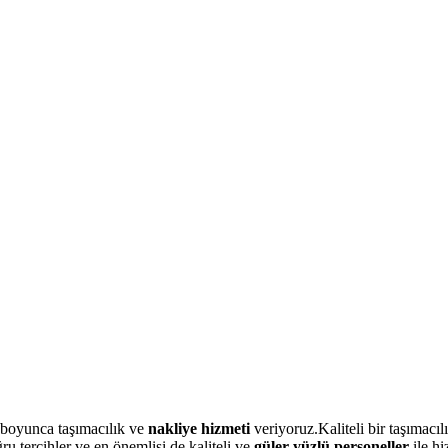
 boyunca taşımacılık ve
nakliye hizmeti
veriyoruz.Kaliteli bir taşımacılı
u tercihler ve en önemlisi de kaliteli ve
güler yüzlü personeller
ile h